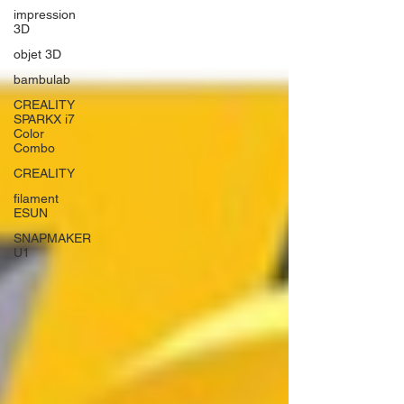
impression
3D
objet 3D
bambulab
CREALITY
SPARKX i7
Color
Combo
CREALITY
filament
ESUN
SNAPMAKER
U1