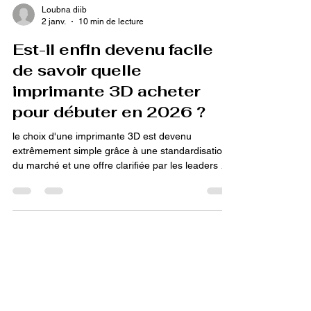
Loubna diib
2 janv.
10 min de lecture
Est-il enfin devenu facile
de savoir quelle
imprimante 3D acheter
pour débuter en 2026 ?
le choix d'une imprimante 3D est devenu
extrêmement simple grâce à une standardisation
du marché et une offre clarifiée par les leaders du
secteur. Le processus d'achat ne repose plus sur
la compréhension de fiches techniques
complexes, mais uniquement sur le budget et le
volume d'impression souhaité. L'automatisation
généralisée garantit une expérience sereine,
transformant l'achat en une décision rapide et