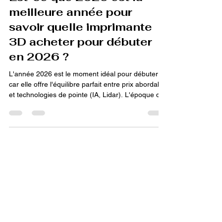
Est-ce que 2026 est la
meilleure année pour
savoir quelle imprimante
3D acheter pour débuter
en 2026 ?
L'année 2026 est le moment idéal pour débuter
car elle offre l'équilibre parfait entre prix abordable
et technologies de pointe (IA, Lidar). L'époque du
bricolage technique est révolue : les machines
sont désormais des outils fiables et rapides, prêts
à l'emploi dès la sortie du carton. Grâce à cette
maturité, le débutant bénéficie d'une expérience
sans frustration, où la facilité d'utilisation garantit
des résultats de qualité professionnelle
immédiatement.