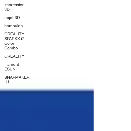
impression
3D
objet 3D
bambulab
CREALITY
SPARKX i7
Color
Combo
CREALITY
filament
ESUN
SNAPMAKER
U1