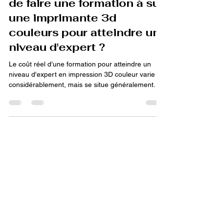
Combien coûte réellement
de faire une formation à sur
une imprimante 3d
couleurs pour atteindre un
niveau d'expert ?
Le coût réel d'une formation pour atteindre un
niveau d'expert en impression 3D couleur varie
considérablement, mais se situe généralement
dans une fourchette supérieure en raison de la
complexité des technologies industrielles. Pour
une formation certifiante et complète axée sur les
systèmes professionnels (comme PolyJet ou
MJF), les coûts peuvent osciller entre 4 000 € et
12 000 € par participant