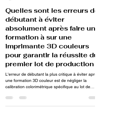
Loubna diib
21 févr.
13 min de lecture
Quelles sont les erreurs de
débutant à éviter
absolument après faire une
formation à sur une
imprimante 3D couleurs
pour garantir la réussite du
premier lot de production ?
L'erreur de débutant la plus critique à éviter après
une formation 3D couleur est de négliger la
calibration colorimétrique spécifique au lot de
matériau, car cela cause des écarts chromatiques
(Delta E). Une autre erreur courante est le sous-
dimensionnement du temps de refroidissement ou
de durcissement, ce qui impacte la stabilité des