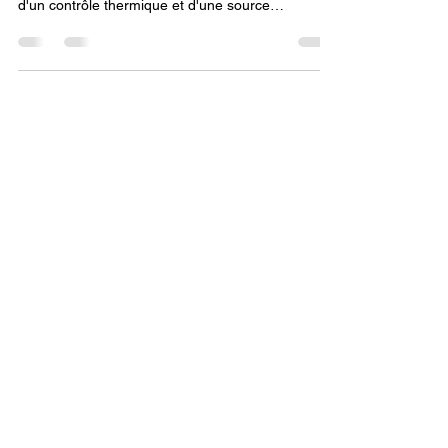
suffit plus : il faut privilégier une imprimante dotée
d'un contrôle thermique et d'une source
lumineuse stable pour éviter les micro-défauts. La
finition "pro" s'obtient également par un post-
traitement rigoureux (lavage ultrasons et séchage
UV homogène) et l'utilisation de résines haute
qualité (type ABS-like). En combinant ces
technologies avec un réglage précis de l'anti-
aliasing