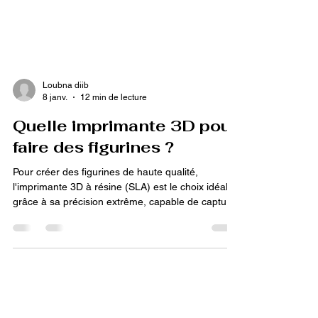
Loubna diib
8 janv.
12 min de lecture
Quelle imprimante 3D pour
faire des figurines ?
Pour créer des figurines de haute qualité,
l'imprimante 3D à résine (SLA) est le choix idéal
grâce à sa précision extrême, capable de capturer
des détails invisibles avec une technologie à
filament. Le choix doit se porter sur une haute
résolution d'écran (4K à 12K) et nécessite de
prendre en compte le post-traitement obligatoire