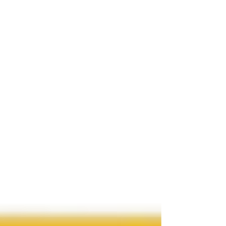
(nettoyage et séchage UV). Des marques comme
Elegoo ou Anycubic sont recommandées pour leur
excellent rapport qualité/prix.