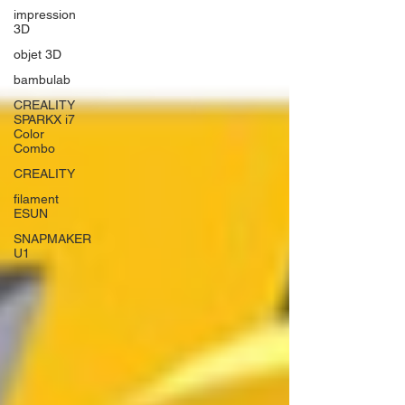
impression
3D
objet 3D
bambulab
CREALITY
SPARKX i7
Color
Combo
CREALITY
filament
ESUN
SNAPMAKER
U1