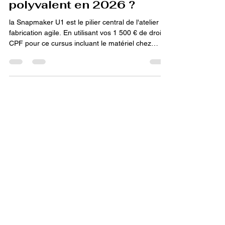
meilleur choix pour un
atelier de fabrication
polyvalent en 2026 ?
la Snapmaker U1 est le pilier central de l'atelier de
fabrication agile. En utilisant vos 1 500 € de droits
CPF pour ce cursus incluant le matériel chez
LV3D, vous acquérez non pas une simple
imprimante, mais une véritable micro-usine
capable de répondre à tous les défis de
production. C'est cette alliance entre une
polyvalence technique totale et une certification
logicielle sur Fusion 360 qui sécurise votre
investissement de 150 €