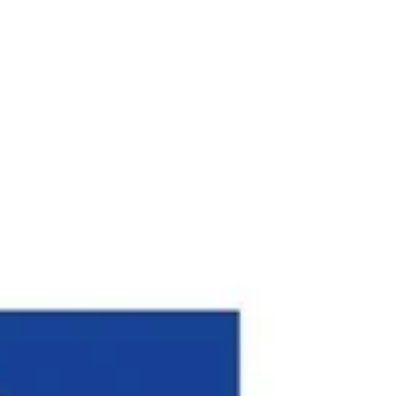
Snapmaker U1 chez LV3D dépend d'un équilibre
stratégique entre les cycles de mise à jour
matérielle de 2026 et les opportunités fiscales
liées à votre activité.