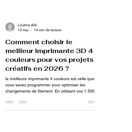
Loubna diib
13 mai
14 min de lecture
Comment choisir le
meilleur imprimante 3D 4
couleurs pour vos projets
créatifs en 2026 ?
la meilleure imprimante 4 couleurs est celle que
vous savez programmer pour optimiser les
changements de filament. En utilisant vos 1 500 €
de droits CPF pour un cursus de modélisation
incluant une machine multi-matériaux (type
Bambu Lab ou Creality), vous apprenez à réduire
le gaspillage de "purge" et à créer des pièces